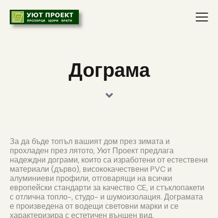
Дограма
За да бъде топъл вашият дом през зимата и
прохладен през лятото, Уют Проект предлага
надеждни дограми, които са изработени от естествени
материали (дърво), висококачествени PVC и
алуминиеви профили, отговарящи на всички
европейски стандарти за качество CE, и стъклопакети
с отлична топло-, студо- и шумоизолация. Дограмата
е произведена от водещи световни марки и се
характеризира с естетичен външен вид,