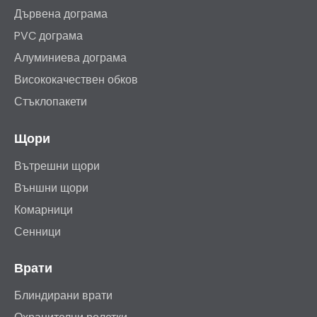
Дървена дограма
PVC дограма
Алуминиева дограма
Висококачествен обков
Стъклопакети
Щори
Вътрешни щори
Външни щори
Комарници
Сенници
Врати
Блиндирани врати