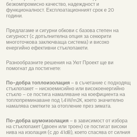
безкомпромисно качество, надеждност и
функционалност. Експлоатационният срок е 20
години.
Предлагаме и сигурни обкови с базова степен на
сигурност (с допълнителна опция за секюрити
многоточкова заключваща система) и високо
енергийно ефективни стъклопакети.
Разнообразните решения на Уют Проект ще ви
помогнат да постигнете:
По-добра топлоизолация
– в съчетание с подходящ
стъклопакет – нискоемисийно или високоенергийно
стъкло – се постига намаляване на коефициента на
топлопреминаване под 1,4W/m2K, което значително
намалява сметките за отопление през зимата.
По-добра шумоизолация
– в зависимост от избора
на стъклопакет (двоен или троен) се постигат високи
нива на изолация (с до 41dB), което спасява от силния